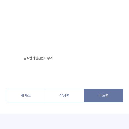
공식협회 발급번호 부여
케이스
상장형
카드형