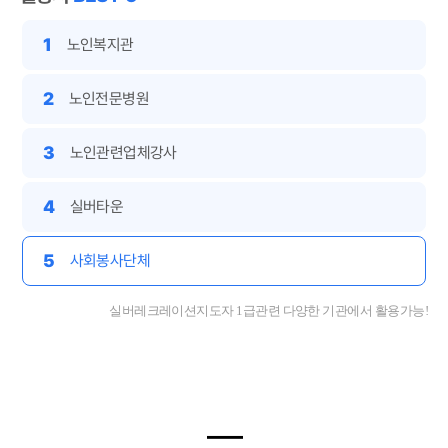
1
노인복지관
2
노인전문병원
3
노인관련업체강사
4
실버타운
5
사회봉사단체
실버레크레이션지도자 1급관련 다양한 기관에서 활용가능!
━