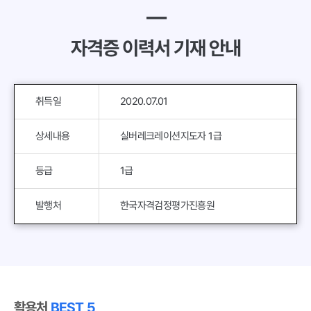
━
자격증 이력서 기재 안내
취득일
2020.07.01
상세내용
실버레크레이션지도자 1급
등급
1급
발행처
한국자격검정평가진흥원
활용처
BEST 5