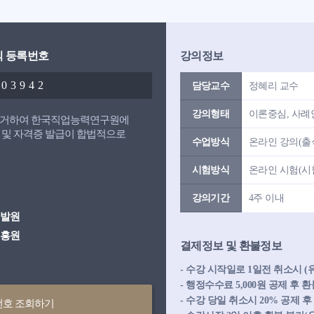
식 등록번호
강의정보
003942
담당교수
정혜리 교수
강의형태
이론중심, 사례
 의거하여 한국직업능력연구원에
 및 자격증 발급이 합법적으로
수업방식
온라인 강의(출석
시험방식
온라인 시험(시험
강의기간
4주 이내
개발원
진흥원
결제정보 및 환불정보
- 수강 시작일로 1일전 취소시 
- 행정수수료 5,000원 공제 후
- 수강 당일 취소시 20% 공제 
번호 조회하기