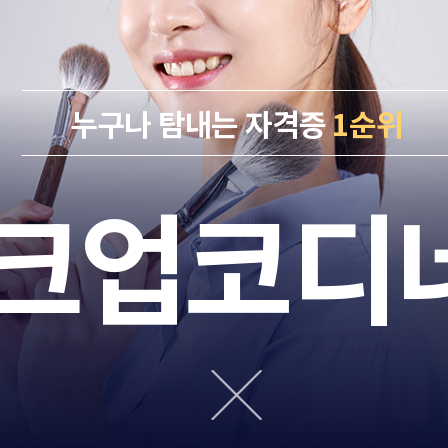
누구나 탐내는 자격증
1순위
크업코디