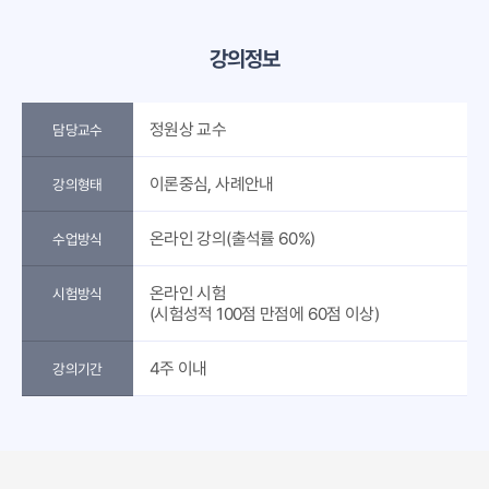
강의정보
정원상 교수
담당교수
이론중심, 사례안내
강의형태
온라인 강의(출석률 60%)
수업방식
온라인 시험
시험방식
(시험성적 100점 만점에 60점 이상)
4주 이내
강의기간