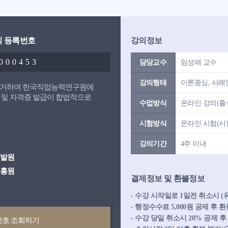
식 등록번호
강의정보
 000453
담당교수
임성애 교수
강의형태
이론중심, 사례
 의거하여 한국직업능력연구원에
 및 자격증 발급이 합법적으로
수업방식
온라인 강의(출석
시험방식
온라인 시험(시험
강의기간
4주 이내
개발원
진흥원
결제정보 및 환불정보
- 수강 시작일로 1일전 취소시 
- 행정수수료 5,000원 공제 후
- 수강 당일 취소시 20% 공제 
번호 조회하기