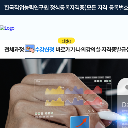
한국직업능력연구원 정식등록자격증(모든 자격 등록번호
Click !
전체과정
수강신청
바로가기
나의강의실
자격증발급